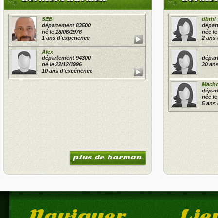
SEB
dbrhl
département 83500
dépar
né le 18/06/1976
née le
1 ans d'expérience
2 ans 
Alex
département 94300
dépar
né le 22/12/1996
30 ans
10 ans d'expérience
Macho
dépar
née le
5 ans 
plus de barman
Naviguer
Lie